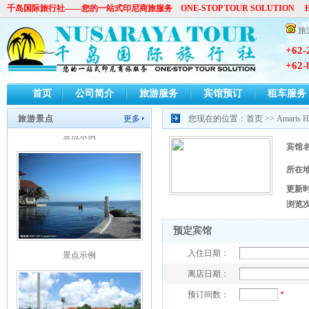
景点示例
千岛国际旅行社——您的一站式印尼商旅服务 ONE-STOP TOUR SOLUTION E-
旅
+62-
+62-
首页
公司简介
旅游服务
宾馆预订
租车服务
旅游景点
更多
您现在的位置：
首页
>> Amaris
景点示例
宾馆
所在
更新
浏览
预定宾馆
景点示例
入住日期：
离店日期：
预订间数：
*