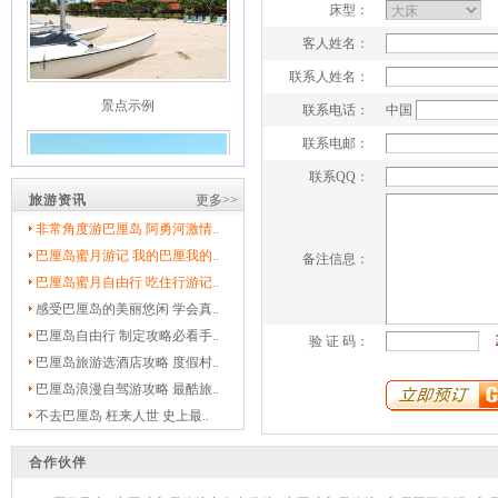
床型：
客人姓名：
联系人姓名：
景点示例
联系电话：
中国
联系电邮：
联系QQ：
旅游资讯
更多>>
非常角度游巴厘岛 阿勇河激情..
巴厘岛蜜月游记 我的巴厘我的..
备注信息：
景点示例
巴厘岛蜜月自由行 吃住行游记..
感受巴厘岛的美丽悠闲 学会真..
巴厘岛自由行 制定攻略必看手..
验 证 码：
巴厘岛旅游选酒店攻略 度假村..
巴厘岛浪漫自驾游攻略 最酷旅..
不去巴厘岛 枉来人世 史上最..
合作伙伴
景点示例