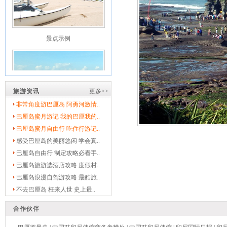
景点示例
旅游资讯
更多>>
非常角度游巴厘岛 阿勇河激情..
巴厘岛蜜月游记 我的巴厘我的..
景点示例
巴厘岛蜜月自由行 吃住行游记..
感受巴厘岛的美丽悠闲 学会真..
巴厘岛自由行 制定攻略必看手..
巴厘岛旅游选酒店攻略 度假村..
巴厘岛浪漫自驾游攻略 最酷旅..
不去巴厘岛 枉来人世 史上最..
景点示例
合作伙伴