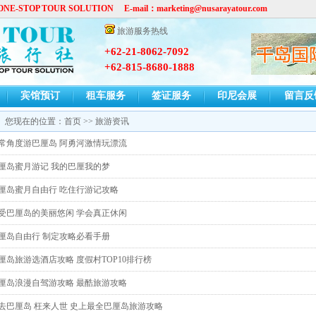
OP TOUR SOLUTION E-mail：
marketing@nusarayatour.com
旅游服务热线
+62-21-8062-7092
+62-815-8680-1888
宾馆预订
租车服务
签证服务
印尼会展
留言反
您现在的位置：
首页
>>
旅游资讯
常角度游巴厘岛 阿勇河激情玩漂流
厘岛蜜月游记 我的巴厘我的梦
厘岛蜜月自由行 吃住行游记攻略
受巴厘岛的美丽悠闲 学会真正休闲
厘岛自由行 制定攻略必看手册
厘岛旅游选酒店攻略 度假村TOP10排行榜
厘岛浪漫自驾游攻略 最酷旅游攻略
去巴厘岛 枉来人世 史上最全巴厘岛旅游攻略