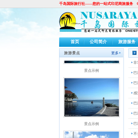
千岛国际旅行社——您的一站式印尼商旅服务 ONE-ST
景点示例
首页
公司简介
旅游服务
旅游景点
更多
非
景点示例
巴
巴
感
巴
巴
景点示例
巴
不