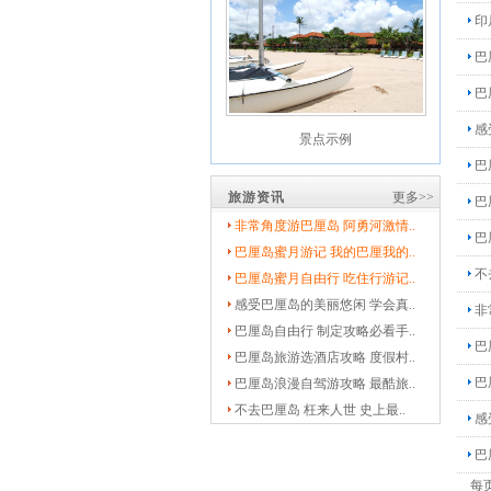
印
巴
巴
景点示例
感
巴
旅游资讯
更多>>
巴
非常角度游巴厘岛 阿勇河激情..
巴
巴厘岛蜜月游记 我的巴厘我的..
不
巴厘岛蜜月自由行 吃住行游记..
感受巴厘岛的美丽悠闲 学会真..
非
景点示例
巴厘岛自由行 制定攻略必看手..
巴
巴厘岛旅游选酒店攻略 度假村..
巴
巴厘岛浪漫自驾游攻略 最酷旅..
不去巴厘岛 枉来人世 史上最..
感
巴
每页2