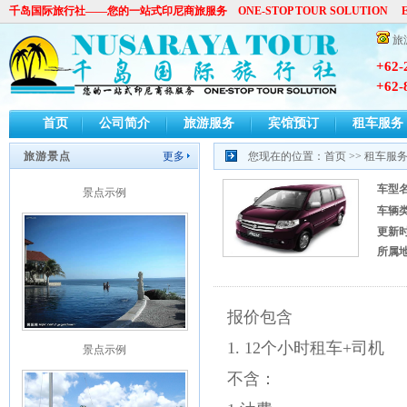
千岛国际旅行社——您的一站式印尼商旅服务 ONE-STOP TOUR SOLUTION E-
景点示例
旅
+62-
+62-
首页
公司简介
旅游服务
宾馆预订
租车服务
旅游景点
更多
您现在的位置：
首页
>>
租车服
景点示例
车型
车辆
更新
所属
报价包含
景点示例
1. 12个小时租车+司机
不含：