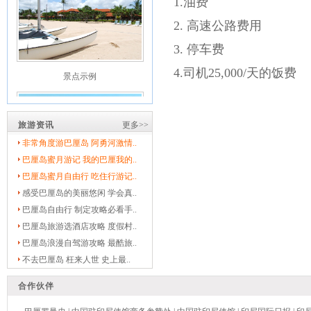
1.油费
2. 高速公路费用
3. 停车费
景点示例
4.司机25,000/天的饭费
旅游资讯
更多>>
非常角度游巴厘岛 阿勇河激情..
巴厘岛蜜月游记 我的巴厘我的..
巴厘岛蜜月自由行 吃住行游记..
景点示例
感受巴厘岛的美丽悠闲 学会真..
巴厘岛自由行 制定攻略必看手..
巴厘岛旅游选酒店攻略 度假村..
巴厘岛浪漫自驾游攻略 最酷旅..
不去巴厘岛 枉来人世 史上最..
合作伙伴
景点示例